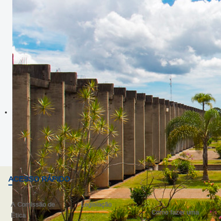
ACESSO RÁPIDO
A Comissão de
Legislação
Como fazer uma
Ética