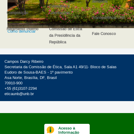
denúncia
Consultas e
Composição
Orientações
Transparência UnB
Regimento Interno
Comissão de Ética
Como denunciar
Fale Conosco
da Presidência da
República
Campos Darcy Ribeiro
Secretaria da Comissão de Ética, Sala A1 49/11- Bloco de Salas
Eudoro de Sousa-BAES - 1º pavimento
Asa Norte, Brasília, DF, Brasil
70910-900
+55 (61)3107-2294
eticaunb@unb.br
Acesso à
Informação