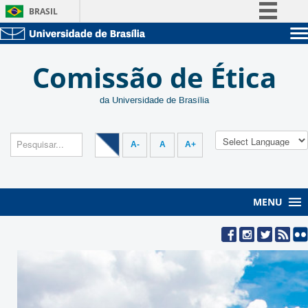
BRASIL
Simplifique!
Sobre a UnB
Comunica BR
Comissão de Ética
Unidades acadêmicas
Participe
Estude na UnB
Graduação
Acesso à informação
da Universidade de Brasília
Pós-Graduação
Administração
Legislação
Servidor
Pesquisa
Canais
A-
A
A+
MENU